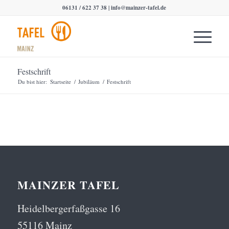
06131 / 622 37 38 |
info@mainzer-tafel.de
Festschrift
Du bist hier:
Startseite
/
Jubiläum
/
Festschrift
MAINZER TAFEL
Heidelbergerfaßgasse 16
55116 Mainz