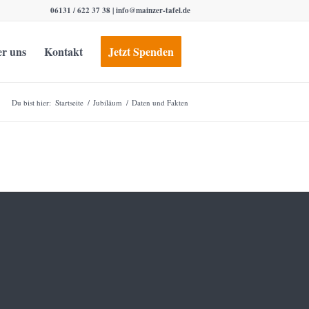
06131 / 622 37 38 |
info@mainzer-tafel.de
r uns
Kontakt
Jetzt Spenden
Du bist hier:
Startseite
/
Jubiläum
/
Daten und Fakten