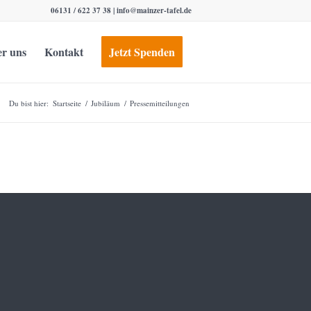
06131 / 622 37 38 |
info@mainzer-tafel.de
r uns
Kontakt
Jetzt Spenden
Du bist hier:
Startseite
/
Jubiläum
/
Pressemitteilungen