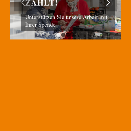
ZÄHLT!
Unterstützen Sie unsere Arbeit mit
Ihrer Spende
1
2
3
4