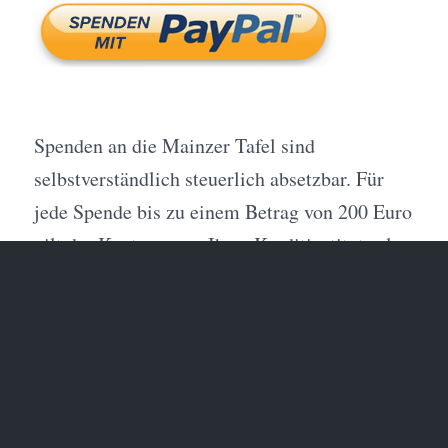
Spenden an die Mainzer Tafel sind
selbstverständlich steuerlich absetzbar. Für
jede Spende bis zu einem Betrag von 200 Euro
gilt der Kontoauszug Ihres Kreditinstituts als
Spendennachweis für das Finanzamt. Bei
Spenden von mehr als 300 Euro (gilt ab 2023)
erhalten Sie von uns zeitnah eine
Zuwendungsbestätigung zur Vorlage für das
Finanzamt, wenn Sie uns auf Ihrer
Überweisung Ihre Anschrift mitteilen.