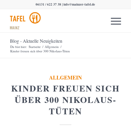
06131 / 622 37 38 |
info@mainzer-tafel.de
Blog - Aktuelle Neuigkeiten
Du bist hier:
Startseite
/
Allgemein
/
Kinder freuen sich über 300 Nikolaus-Tüten
ALLGEMEIN
KINDER FREUEN SICH
ÜBER 300 NIKOLAUS-
TÜTEN