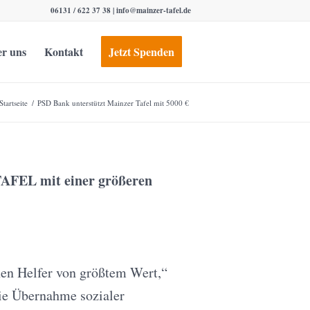
06131 / 622 37 38 |
info@mainzer-tafel.de
r uns
Kontakt
Jetzt Spenden
Startseite
/
PSD Bank unterstützt Mainzer Tafel mit 5000 €
TAFEL mit einer größeren
hen Helfer von größtem Wert,“
die Übernahme sozialer