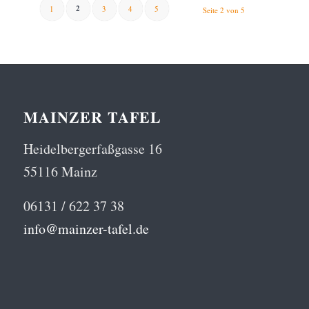
2
1
3
4
5
Seite 2 von 5
MAINZER TAFEL
Heidelbergerfaßgasse 16
55116 Mainz
06131 / 622 37 38
info@mainzer-tafel.de